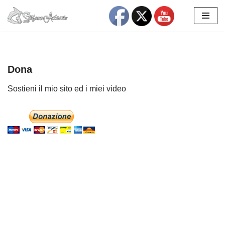
Vai
al
contenuto
Dona
Sostieni il mio sito ed i miei video