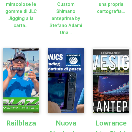
miracolose le
Custom
una propria
gomme di JLC
Shimano
cartografia…
Jigging a la
anteprima by
carta…
Stefano Adami
Una…
Railblaza
Nuova
Lowrance