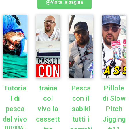
Visita la pagina
Tutoria
traina
Pesca
Pillole
l di
col
con il
di Slow
pesca
vivo la
sabiki
Pitch
dal vivo
cassett
tutti i
Jigging
TUTORIAL