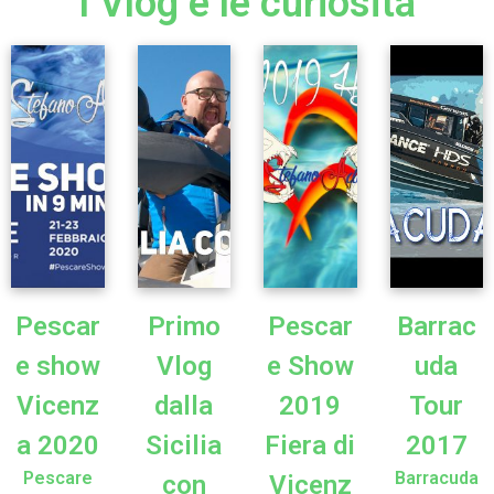
I Vlog e le curiosità
Pescar
Primo
Pescar
Barrac
e show
Vlog
e Show
uda
Vicenz
dalla
2019
Tour
a 2020
Sicilia
Fiera di
2017
Pescare
Barracuda
con
Vicenz