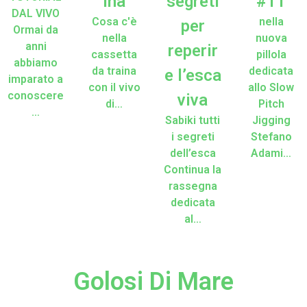
ina
segreti
#11
DAL VIVO
Cosa c'è
nella
per
Ormai da
nella
nuova
anni
reperir
cassetta
pillola
abbiamo
da traina
dedicata
e l’esca
imparato a
con il vivo
allo Slow
conoscere
viva
di…
Pitch
…
Sabiki tutti
Jigging
i segreti
Stefano
dell’esca
Adami…
Continua la
rassegna
dedicata
al…
Golosi Di Mare