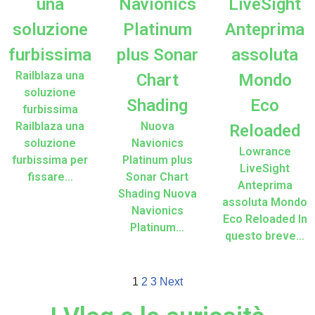
una
Navionics
LiveSight
soluzione
Platinum
Anteprima
furbissima
plus Sonar
assoluta
Railblaza una
Chart
Mondo
soluzione
Shading
Eco
furbissima
Railblaza una
Nuova
Reloaded
soluzione
Navionics
Lowrance
furbissima per
Platinum plus
LiveSight
fissare…
Sonar Chart
Anteprima
Shading Nuova
assoluta Mondo
Navionics
Eco Reloaded In
Platinum…
questo breve…
1
2
3
Next