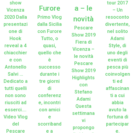
show
tour 2017
Furore
a – le
Vicenza
– Un
2020 Dalla
Primo Vlog
resoconto
novità
presentazi
dalla Sicilia
divertente,
Pescare
one di
con Furore
nel solito
Show 2019
Hook
Tutto, o
Adami
Fiera di
reveal a 4
quasi,
Style, di
Vicenza –
chiacchier
quello che
uno degli
le novità
e con
è
eventi di
Pescare
Antonello
successo
pesca più
Show 2019
Salvi …
durante i
coinvolgen
Highlights
Dedicato a
tre giorni
ti ed
con
tutti quelli
di
affascinan
Stefano
non sono
conferenz
ti a cui
Adami
riusciti ad
e, incontri
abbia
Questa
esserci….
con amici
avuto la
settimana
Video Vlog
e
fortuna di
vi
del
scorriband
partecipar
propongo
Pescare
e a
e.