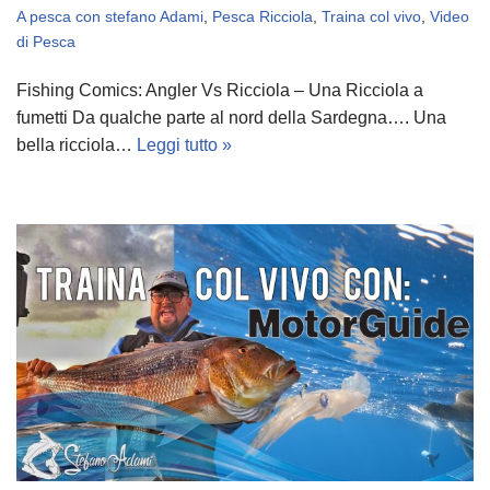
A pesca con stefano Adami
,
Pesca Ricciola
,
Traina col vivo
,
Video
di Pesca
Fishing Comics: Angler Vs Ricciola – Una Ricciola a
fumetti Da qualche parte al nord della Sardegna…. Una
bella ricciola…
Leggi tutto »