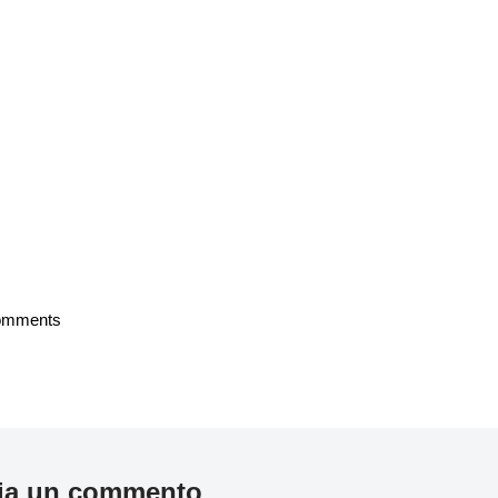
omments
ia un commento