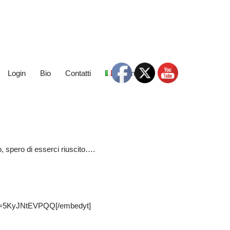
Login
Bio
Contatti
Italiano
o, spero di esserci riuscito….
?v=5KyJNtEVPQQ[/embedyt]