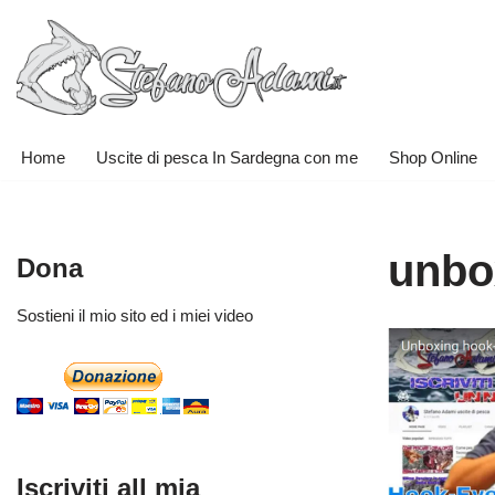
Vai
al
contenuto
Home
Uscite di pesca In Sardegna con me
Shop Online
unbo
Dona
Sostieni il mio sito ed i miei video
Iscriviti all mia