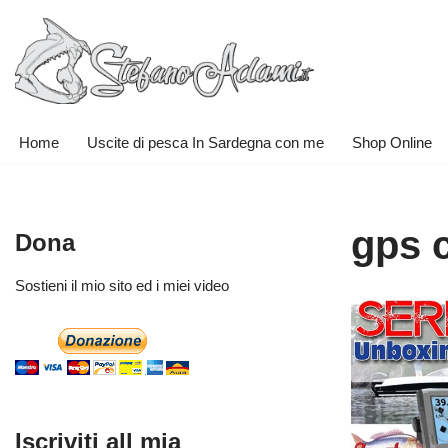
Vai
al
contenuto
Home
Uscite di pesca In Sardegna con me
Shop Online
gps 
Dona
Sostieni il mio sito ed i miei video
Iscriviti all mia