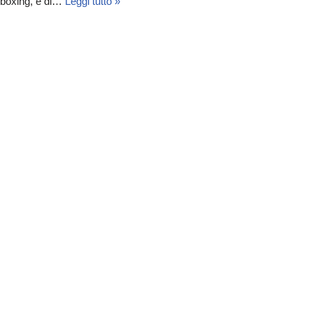
nboxing, e di…
Leggi tutto »