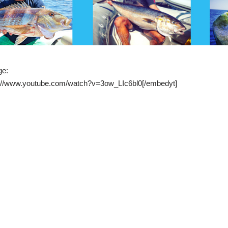
ge:
p://www.youtube.com/watch?v=3ow_LIc6bl0[/embedyt]