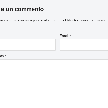
ia un commento
dirizzo email non sarà pubblicato.
I campi obbligatori sono contrasseg
Email
*
nto
*