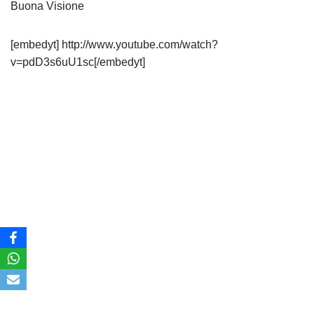
Buona Visione
[embedyt] http://www.youtube.com/watch?
v=pdD3s6uU1sc[/embedyt]