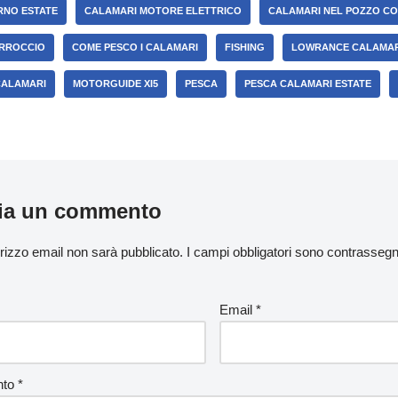
RNO ESTATE
CALAMARI MOTORE ELETTRICO
CALAMARI NEL POZZO CO
ARROCCIO
COME PESCO I CALAMARI
FISHING
LOWRANCE CALAMAR
CALAMARI
MOTORGUIDE XI5
PESCA
PESCA CALAMARI ESTATE
ia un commento
dirizzo email non sarà pubblicato.
I campi obbligatori sono contrasseg
Email
*
nto
*