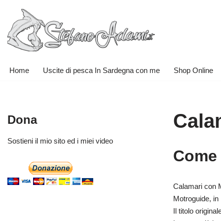
Vai
al
contenuto
Home
Uscite di pesca In Sardegna con me
Shop Online
Cala
Dona
Sostieni il mio sito ed i miei video
Come s
Calamari con Mo
Motroguide, in 
Il titolo ori