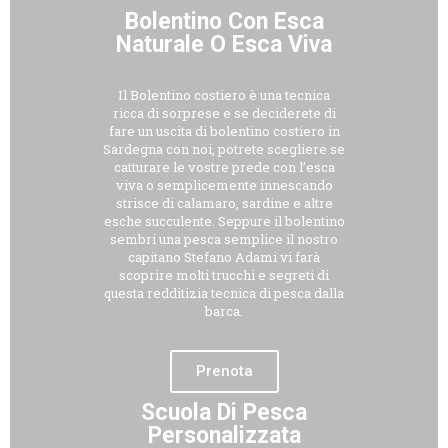
Bolentino Con Esca
Naturale O Esca Viva
Il Bolentino costiero è una tecnica
ricca di sorprese e se deciderete di
fare un uscita di bolentino costiero in
Sardegna con noi, potrete scegliere se
catturare le vostre prede con l’esca
viva o semplicemente innescando
strisce di calamaro, sardine e altre
esche succulente. Seppure il bolentino
sembri una pesca semplice il nostro
capitano Stefano Adami vi farà
scoprire molti trucchi e segreti di
questa redditizia tecnica di pesca dalla
barca.
Prenota
Scuola Di Pesca
Personalizzata