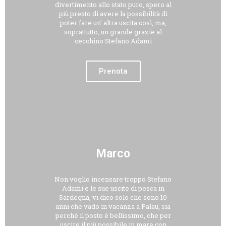
divertimento allo stato puro, spero al
più presto di avere la possibilità di
poter fare un' altra uscita così, ma,
soprattutto, un grande grazie al
cecchino Stefano Adami
Prenota
Marco
Non voglio incensare troppo Stefano
Adami e le sue uscite di pesca in
Sardegna, vi dico solo che sono 10
anni che vado in vacanza a Palau, sia
perchè il posto è bellissimo, che per
uscire il più possibile in mare con