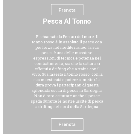
Prenota
Pesca Al Tonno
E’ chiamato la Ferrari del mare. Il
tonno rosso è in assoluto il pesce con
più forza nel mediterraneo: la sua
pesca è una delle massime
espressioni di tecnica e potenza nel
combattimento, sia che la cattura si
effettui a drifting che a traina con il
vivo. Sua maestà il tonno rosso, con la
sua maestosità e potenza, metterà a
dura prova i partecipanti di questa
splendida uscita di pesca in Sardegna.
Non è raro catturare anche il pesce
spada durante le nostre uscite di pesca
a drifting nel nord della Sardegna.
Prenota