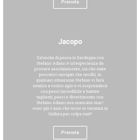
Prenota
Jacopo
Un'uscita di pesca in Sardegna con
Stefano Adami è un'esperienza da
provare assolutamente, sia che siate
pescatori navigati che neofiti, in
qualsiasi situazione Stefano vi farà
sentire a vostro agio e vi sorprenderà
con pesci incredibile e battute
taglienti, pesci e divertimento con
Stefano Adami non mancano mai !
sono già 3 anni che torno in vacanza in
Gallura per colpa sua!!!
Prenota