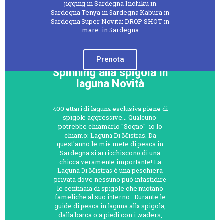
jigging in Sardegna Inchiku in
Sardegna Tenya in Sardegna Kabura in
Sardegna Super Novità: DROP SHOT in
mare in Sardegna
Prenota
Spinning alla spigola in
laguna Novità
400 ettari di laguna esclusiva piene di
spigole aggressive... Qualcuno
potrebbe chiamarlo "Sogno" io lo
chiamo: Laguna Di Mistras. Da
quest'anno le mie mete di pesca in
Sardegna si arricchiscono di una
chicca veramente importante! La
Laguna Di Mistras è una peschiera
privata dove nessuno può infastidire
le centinaia di spigole che nuotano
fameliche al suo interno.. Durante le
guide di pesca in laguna alla spigola,
dalla barca o a piedi con i waders,