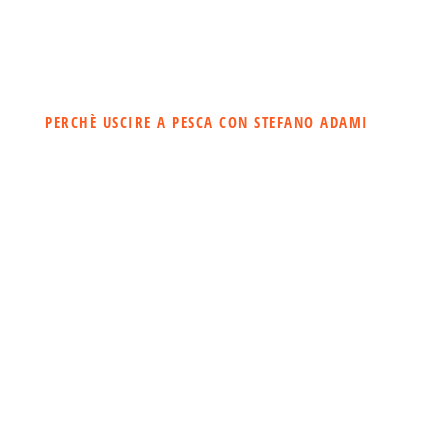
PERCHÈ USCIRE A PESCA CON STEFANO ADAMI
IL MIO OBBIETTIVO È
QUELLO DI REGALARTI
UN’ESPERIENZA DI
PESCA
INDIMENTICABILE IN
UNO DEI POSTI PIÙ
BELLI E PESCOSI DEL
MONDO !