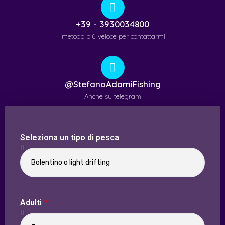
+39 - 3930034800
lmetodo più veloce per contattarmi
@StefanoAdamiFishing
Anche su telegram
Seleziona un tipo di pesca
Adulti