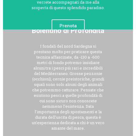
verrete accompagnati da me alla
scoperta di questo splendido paradiso.
Prenota
Bolentino di Profondità
I fondali del nord Sardegna si
prestano molto per praticare questa
tecnica affascinate, da -130 a -600
metri di fondo potremo insidiare
alcuni tra i pesci più rari e incredibili
del Mediterraneo. Grosse pezzonie
(occhioni), cernie preistoriche, grandi
squali sono solo alcuni degli animali
che potremmo catturare. Pensate che
esistono pesci a quelle profondità di
cui sono sicuro non conoscete
nemmeno l'esistenza. Data
l'importanza degli spostamenti e la
durata dell'uscita di pesca, questa è
un'esperienza dedicata a chi è un vero
amante del mare.