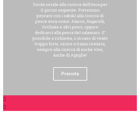
Uscita serale alla ricerca dell’esca per
il giorno seguente. Potremmo
pescare con i sabiki alla ricerca di
pesce esca come: Alacce, Sugarelli,
Occhiate e altri pesci, oppure
dedicarci alla pesca del calamaro. E’
possibile a richiesta, o in caso di vento
troppo forte, uscire a traina costiera,
sempre alla ricerca di esche vive,
anche di Aguglie!
Prenota