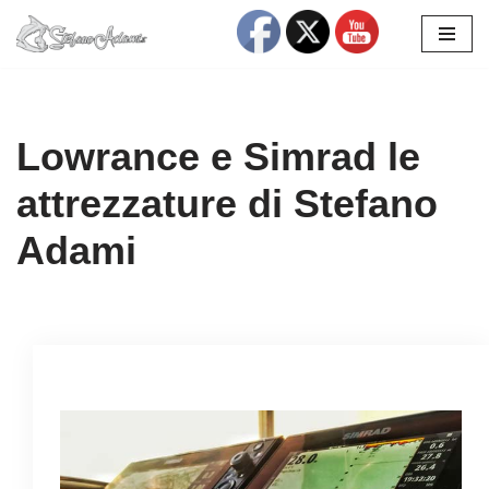
Vai
al
contenuto
Lowrance e Simrad le
attrezzature di Stefano
Adami